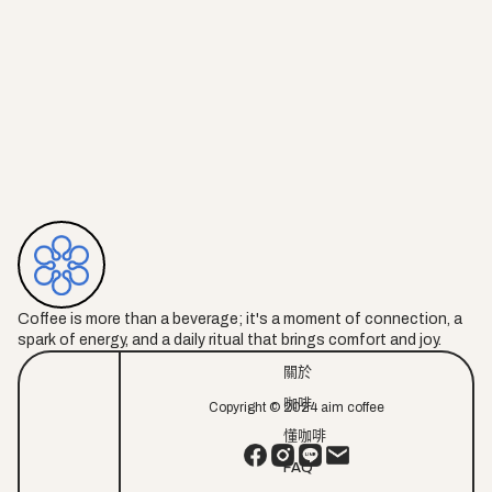
微型產區和單品豆，為咖啡愛好者打開了一扇探索世界風味的窗。
它們不僅豐富了咖啡的多樣性，還讓我們更有意識地欣賞到產地、
工藝與自然條件的微妙影響。每一口都是對土地、環境與人類智慧
的致敬，帶領我們在咖啡宇宙中發現更多驚喜。
Coffee is more than a beverage; it's a moment of connection, a
spark of energy, and a daily ritual that brings comfort and joy.
關於
咖啡
Copyright © 2024 aim coffee
懂咖啡
FAQ