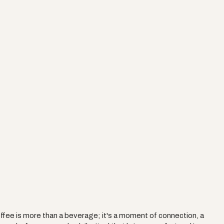
同產區的豆子，記錄下每款
每次品鑑，都是一次與咖啡
底掌握自己的命運，但每一
ffee is more than a beverage; it's a moment of connection, a