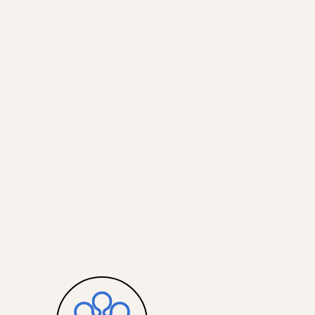
即使不打算成為專業杯測
咖啡的香氣和口感，並交
的對話，一場味覺的冒險
最後一杯話題
《帝國大廈戀曲》一句對
口深入的品嘗，都是與風